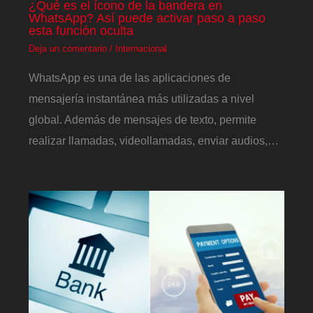
¿Qué es el ícono de la bandera en
WhatsApp? Así puede activar paso a paso
esta función oculta
Deja un comentario
/
Internacional
WhatsApp es una de las aplicaciones de
mensajería instantánea más utilizadas a nivel
global. Además de mensajes de texto, permite
realizar llamadas, videollamadas, enviar audios,…