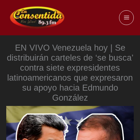
Ir
al
MAI
contenido
ME
EN VIVO Venezuela hoy | Se
distribuirán carteles de ‘se busca’
contra siete expresidentes
latinoamericanos que expresaron
su apoyo hacia Edmundo
González