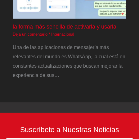
la forma más sencilla de activarla y usarla
Deja un comentario
/
Internacional
Una de las aplicaciones de mensajería más
relevantes del mundo es WhatsApp, la cual está en
constantes actualizaciones que buscan mejorar la
experiencia de sus…
Suscríbete a Nuestras Noticias