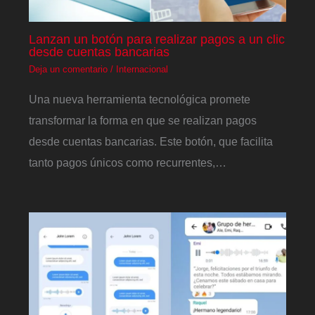
Lanzan un botón para realizar pagos a un clic
desde cuentas bancarias
Deja un comentario
/
Internacional
Una nueva herramienta tecnológica promete
transformar la forma en que se realizan pagos
desde cuentas bancarias. Este botón, que facilita
tanto pagos únicos como recurrentes,…