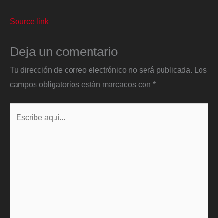
Source link
Deja un comentario
Tu dirección de correo electrónico no será publicada.
Los
campos obligatorios están marcados con
*
Escribe
aquí...