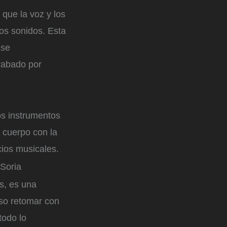
 que la voz y los
los sonidos. Esta
 se
rabado por
os instrumentos
u cuerpo con la
cios musicales.
Soria
s, es una
iso retomar con
todo lo