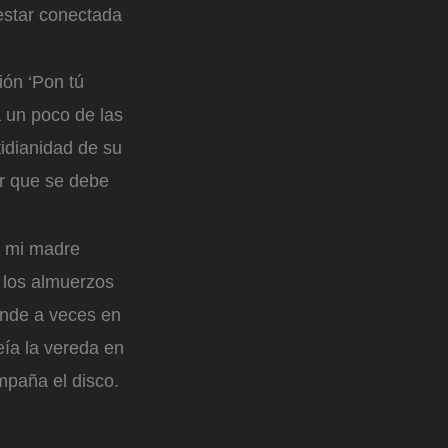
 estar conectada
ión ‘Pon tú
a un poco de las
tidianidad de su
rir que se debe
de mi madre
a los almuerzos
onde a veces en
ía la vereda en
ompaña el disco.