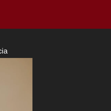
as
Top
Redes
Pauta
Privacy Policy
cia