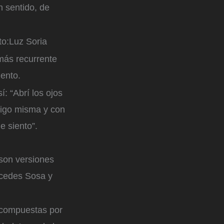
n sentido, de
o:
Luz Soria
más recurrente
iento.
: “Abrí los ojos
igo misma y con
e siento”.
 son versiones
rcedes Sosa y
n compuestas por