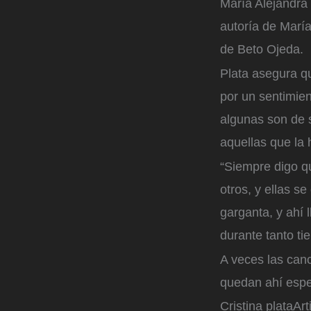
María Alejandra 
autoría de María
de Beto Ojeda.
Plata asegura q
por un sentimien
algunas son de s
aquellas que la
“Siempre digo q
otros, y ellas 
garganta, y ahí 
durante tanto ti
A veces las canc
quedan ahí espe
Cristina plata
Art