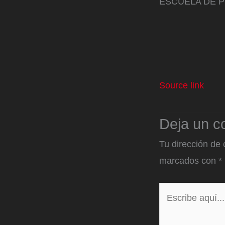
ESCUELA DE P
Source link
Deja un c
Tu dirección de 
marcados con
*
Escribe
aquí...