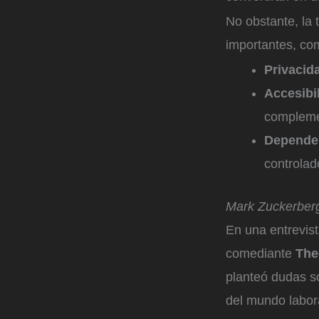
No obstante, la 
importantes, co
Privacid
Accesibi
compleme
Dependen
controla
Mark Zuckerberg 
En una entrevist
comediante
The
planteó dudas so
del mundo labor