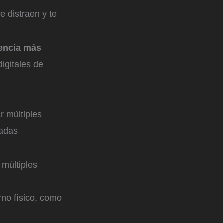
e distraen y te
iencia más
igitales de
r múltiples
cadas
 múltiples
no físico, como