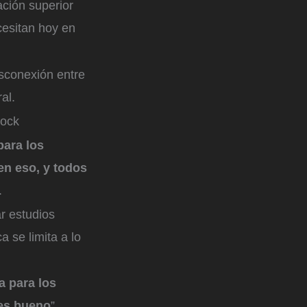
ación superior
cesitan hoy en
sconexión entre
ral.
tock
para los
en eso, y todos
.
r estudios
 se limita a lo
a para los
 es bueno
”,