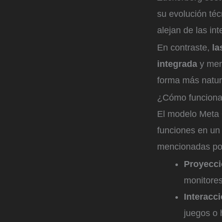
su evolución téc
alejan de las in
En contraste,
la
integrada
y men
forma más natur
¿Cómo funcionar
El modelo Meta Q
funciones en un 
mencionadas por
Proyecci
monitores
Interacc
juegos o 