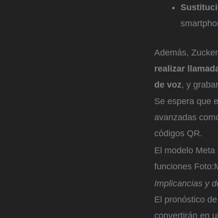
Sustituci
smartphon
Además, Zucker
realizar llama
de voz
, y graba
Se espera que e
avanzadas como 
códigos QR.
El modelo Meta Q
funciones
Foto:
Implicancias y d
El pronóstico de
convertirán en u