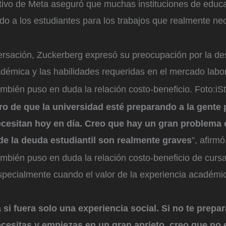
utivo de Meta aseguró que muchas instituciones de educ
do a los estudiantes para los trabajos que realmente ne
ersación, Zuckerberg expresó su preocupación por la de
adémica y las habilidades requeridas en el mercado labo
mbién puso en duda la relación costo-beneficio.
Foto:
iS
o de que la universidad esté preparando a la gente 
ecesitan hoy en día. Creo que hay un gran problema 
de la deuda estudiantil son realmente graves
”, afirmó
mbién puso en duda la relación costo-beneficio de cursa
especialmente cuando el valor de la experiencia académica
 si fuera solo una experiencia social. Si no te prepar
ecesitas y empiezas en un gran aprieto, creo que no