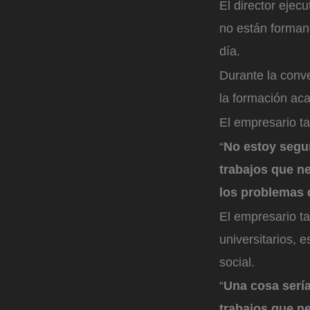
El director ejec
no están forman
día.
Durante la conv
la formación ac
El empresario ta
“
No estoy segur
trabajos que n
los problemas 
El empresario ta
universitarios, 
social.
“
Una cosa sería
trabajos que n