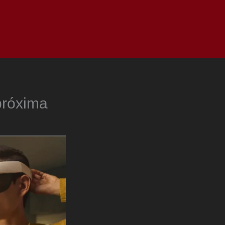
as
Top
Redes
Pauta
Privacy Policy
próxima