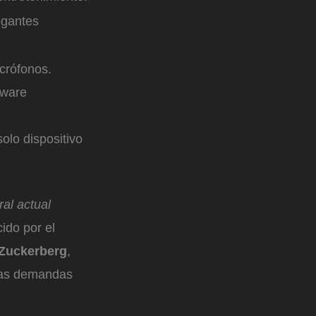
ogantes
crófonos.
dware
solo dispositivo
ral actual
ido por el
 Zuckerberg
,
 las demandas