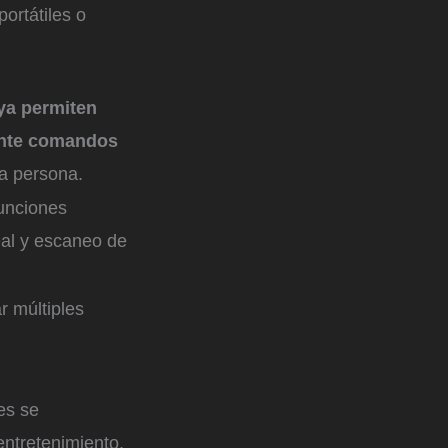
rtátiles o
ya permiten
iante comandos
ra persona.
unciones
eal y escaneo de
r múltiples
es se
entretenimiento.