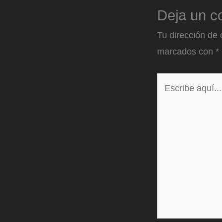
Deja un c
Tu dirección de 
marcados con
*
Escribe
aquí...