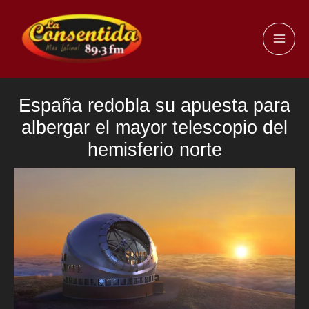
Ir
al
MAI
contenido
ME
España redobla su apuesta para
albergar el mayor telescopio del
hemisferio norte