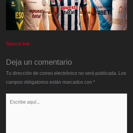
Source link
Deja un comentario
Tu dirección de correo electrónico no será publicada.
Los
campos obligatorios están marcados con
*
Escribe
aquí...