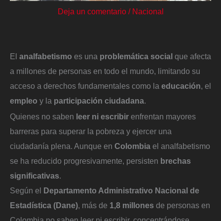
Deja un comentario
/
Nacional
El
analfabetismo
es una
problemática social
que afecta
a millones de personas en todo el mundo, limitando su
acceso a derechos fundamentales como la
educación
, el
empleo
y la
participación ciudadana
.
Quienes no saben
leer ni escribir
enfrentan mayores
barreras para superar la pobreza y ejercer una
ciudadanía plena. Aunque en
Colombia
el analfabetismo
se ha reducido progresivamente, persisten
brechas
significativas
.
Según el
Departamento Administrativo Nacional de
Estadística (Dane)
, más de
1,8 millones
de personas en
Colombia no saben leer ni escribir, concentrándose