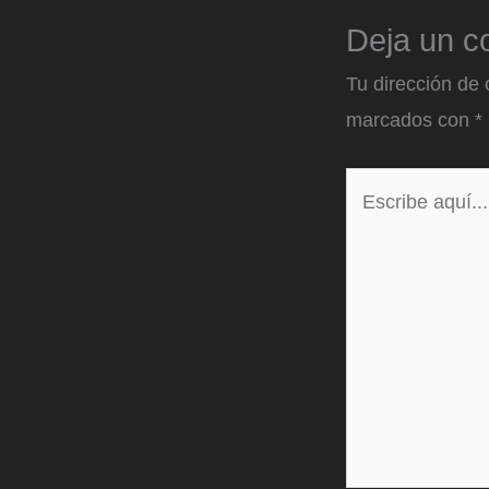
Deja un c
Tu dirección de 
marcados con
*
Escribe
aquí...