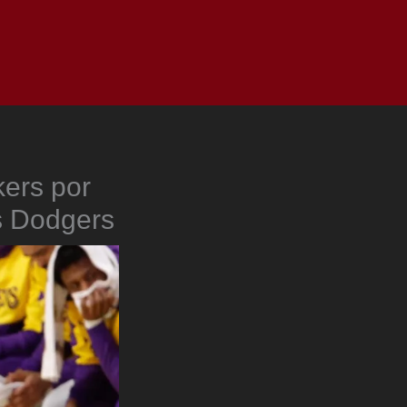
as
Top
Redes
Pauta
Privacy Policy
kers por
s Dodgers