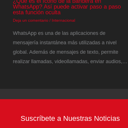
¿Qué es el ícono de la bandera en
WhatsApp? Así puede activar paso a paso
esta función oculta
Deja un comentario
/
Internacional
WhatsApp es una de las aplicaciones de
mensajería instantánea más utilizadas a nivel
global. Además de mensajes de texto, permite
realizar llamadas, videollamadas, enviar audios,…
Suscríbete a Nuestras Noticias