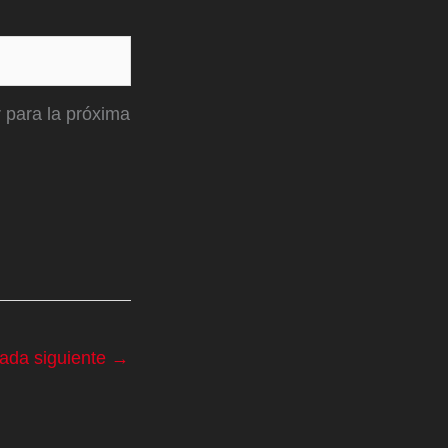
 para la próxima
rada siguiente
→