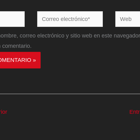
Correo
Web
electrónico*
ombre, correo electrónico y sitio web en este navegador
 comentario.
ior
Ent