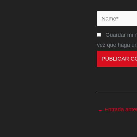
Name*
Guardar mi n
vez que haga un
←
Entrada anter