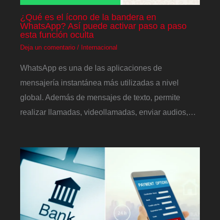
¿Qué es el ícono de la bandera en
WhatsApp? Así puede activar paso a paso
esta función oculta
Deja un comentario
/
Internacional
WhatsApp es una de las aplicaciones de
mensajería instantánea más utilizadas a nivel
global. Además de mensajes de texto, permite
realizar llamadas, videollamadas, enviar audios,…