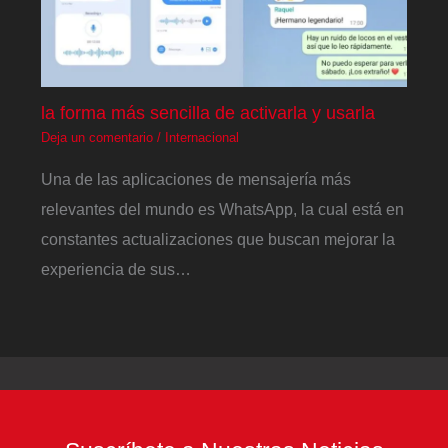
la forma más sencilla de activarla y usarla
Deja un comentario
/
Internacional
Una de las aplicaciones de mensajería más
relevantes del mundo es WhatsApp, la cual está en
constantes actualizaciones que buscan mejorar la
experiencia de sus…