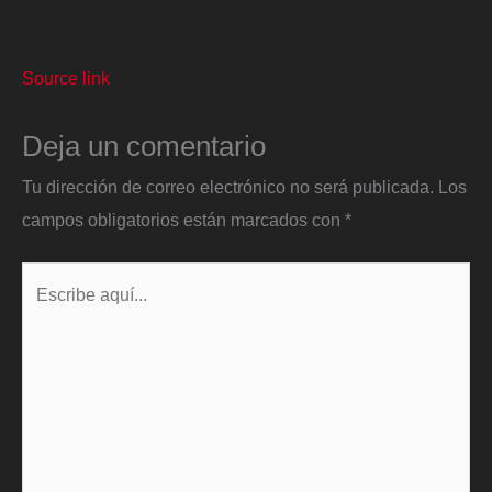
Source link
Deja un comentario
Tu dirección de correo electrónico no será publicada.
Los
campos obligatorios están marcados con
*
Escribe
aquí...