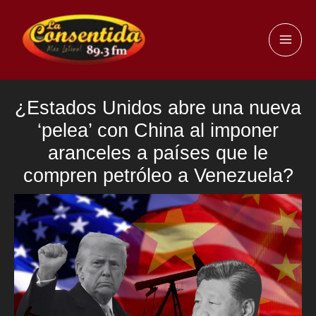
Ir
al
MAI
contenido
ME
¿Estados Unidos abre una nueva
‘pelea’ con China al imponer
aranceles a países que le
compren petróleo a Venezuela?