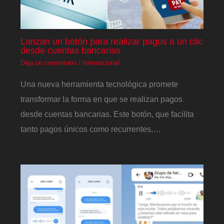
Lanzan un botón para realizar pagos a un clic
desde cuentas bancarias
Deja un comentario
/
Internacional
Una nueva herramienta tecnológica promete
transformar la forma en que se realizan pagos
desde cuentas bancarias. Este botón, que facilita
tanto pagos únicos como recurrentes,…