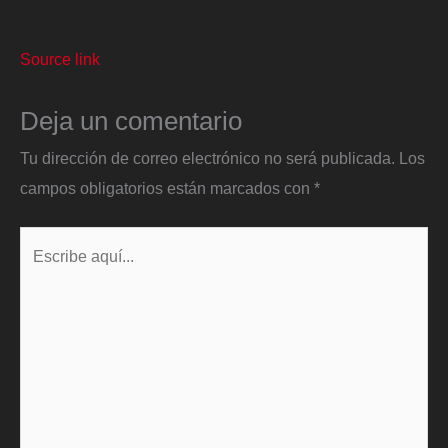
Source link
Deja un comentario
Tu dirección de correo electrónico no será publicada.
Los
campos obligatorios están marcados con
*
Escribe
aquí...