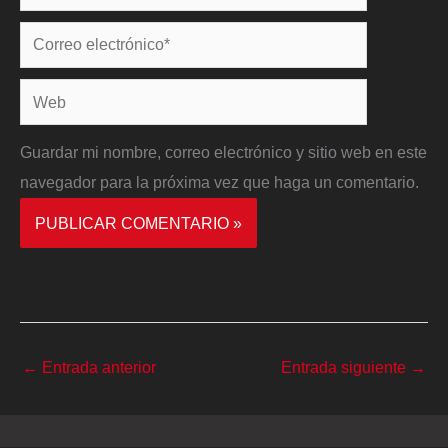
Correo
electrónico*
Web
Guardar mi nombre, correo electrónico y sitio web en este
navegador para la próxima vez que haga un comentario.
←
Entrada anterior
Entrada siguiente
→