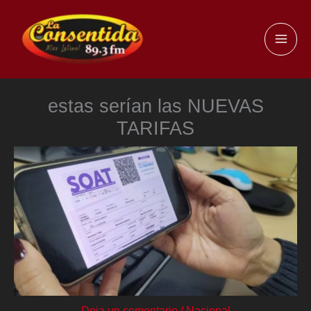
Ir
al
MAI
contenido
ME
estas serían las NUEVAS
TARIFAS
Deja un comentario
/
Nacional