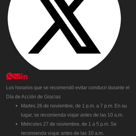
Los horarios que se recomendó evitar conducir durante el
Día de Acción de Gracias
Martes 26 de noviembre, de 1 p.m. a 7 p.m. En su
lugar, se recomienda viajar antes de las 10 a.m.
Miércoles 27 de noviembre, de 1 a 5 p.m. Se
recomienda viajar antes de las 10 a.m.