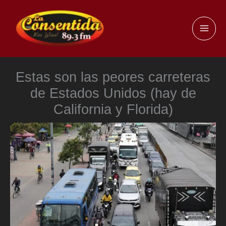
Ir
al
MAI
contenido
ME
Estas son las peores carreteras
de Estados Unidos (hay de
California y Florida)