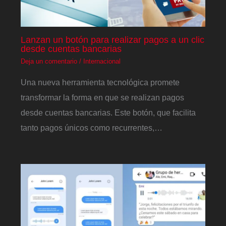
Lanzan un botón para realizar pagos a un clic
desde cuentas bancarias
Deja un comentario
/
Internacional
Una nueva herramienta tecnológica promete
transformar la forma en que se realizan pagos
desde cuentas bancarias. Este botón, que facilita
tanto pagos únicos como recurrentes,…