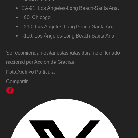
CA-91, Los Ángeles-Long Beach-Santa Ana.
I-90, Chicago.
I-210, Los Ángeles-Long Beach-Santa Ana.
I-110, Los Ángeles-Long Beach-Santa Ana.
Se recomiendan evitar estas rutas durante el feriado
nacional por Acción de Gracias.
Foto:
Archivo Particular
Compartir