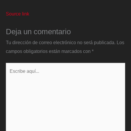
Source link
Deja un comentario
Tu dirección de correo electrónico no será publicada.
Los
campos obligatorios están marcados con
*
Escribe
aquí...