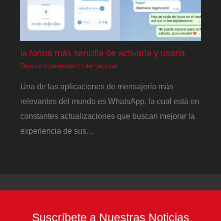
la forma más sencilla de activarla y usarla
Deja un comentario
/
Internacional
Una de las aplicaciones de mensajería más
relevantes del mundo es WhatsApp, la cual está en
constantes actualizaciones que buscan mejorar la
experiencia de sus…
Suscríbete a Nuestras Noticias