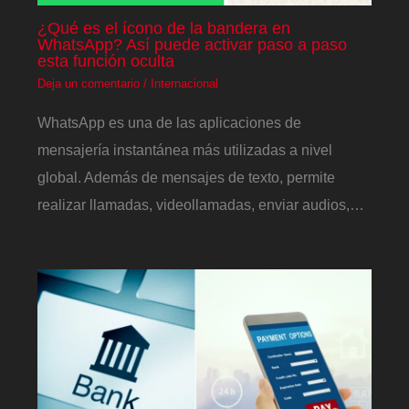
¿Qué es el ícono de la bandera en
WhatsApp? Así puede activar paso a paso
esta función oculta
Deja un comentario
/
Internacional
WhatsApp es una de las aplicaciones de
mensajería instantánea más utilizadas a nivel
global. Además de mensajes de texto, permite
realizar llamadas, videollamadas, enviar audios,…