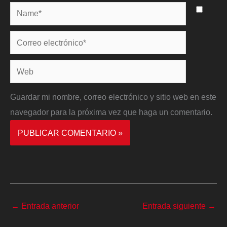
Name*
Correo
electrónico*
Web
Guardar mi nombre, correo electrónico y sitio web en este
navegador para la próxima vez que haga un comentario.
←
Entrada anterior
Entrada siguiente
→