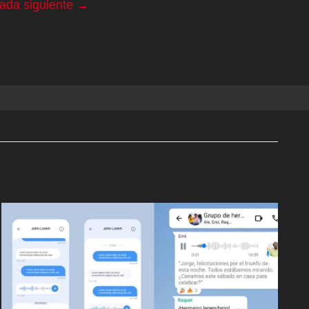
rada siguiente
→