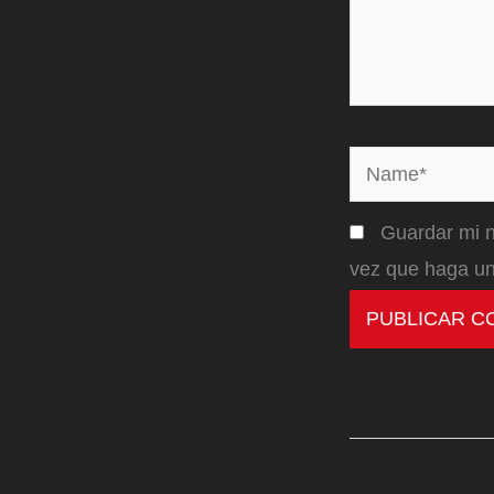
Name*
Guardar mi n
vez que haga un