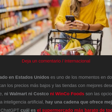
Deja un comentario
/
Internacional
cado en Estados Unidos
es uno de los momentos en do
an los precios más bajos y las tiendas con mejores de
ee,
ni Walmart ni Costco
ni WinCo Foods
son las opci
 inteligencia artificial,
hay una cadena que ofrece mej
 a ChatGPT
cuál es
el supermercado más barato de tod