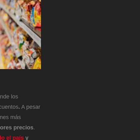
nde los
scuentos
.
A pesar
ones más
ores precios
.
o el país
y