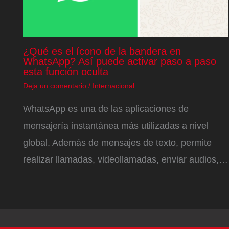
¿Qué es el ícono de la bandera en
WhatsApp? Así puede activar paso a paso
esta función oculta
Deja un comentario
/
Internacional
WhatsApp es una de las aplicaciones de
mensajería instantánea más utilizadas a nivel
global. Además de mensajes de texto, permite
realizar llamadas, videollamadas, enviar audios,…