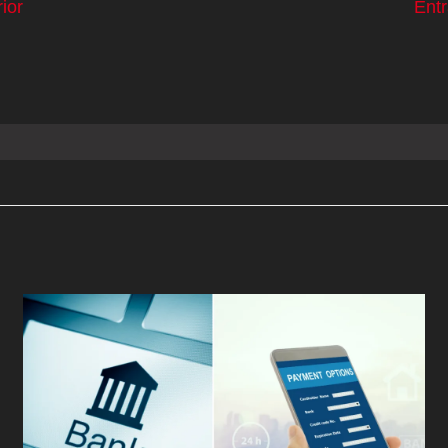
ior
Ent