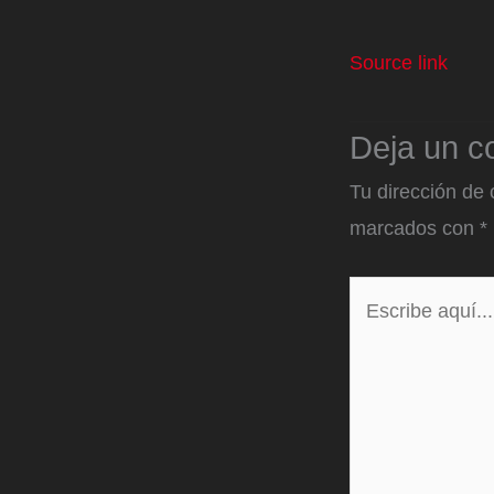
Source link
Deja un c
Tu dirección de 
marcados con
*
Escribe
aquí...