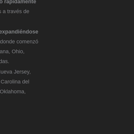
o rápidamente
s a través de
 expandiéndose
e, donde comenzó
iana, Ohio,
das.
ueva Jersey,
Carolina del
, Oklahoma,