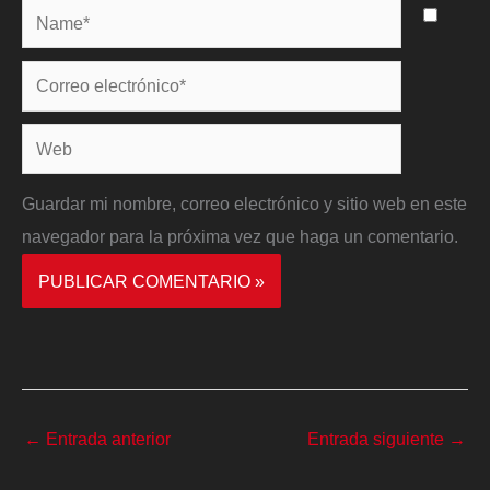
Name*
Correo
electrónico*
Web
Guardar mi nombre, correo electrónico y sitio web en este
navegador para la próxima vez que haga un comentario.
←
Entrada anterior
Entrada siguiente
→