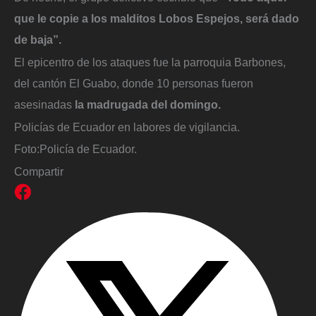
que le copie a los malditos Lobos Espejos, será dado
de baja”.
El epicentro de los ataques fue la parroquia Barbones,
del cantón El Guabo, donde 10 personas fueron
asesinadas
la madrugada del domingo.
Policías de Ecuador en labores de vigilancia.
Foto:
Policía de Ecuador.
Compartir