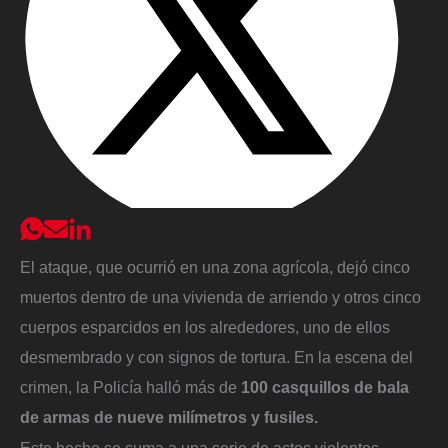
El ataque, que ocurrió en una zona agrícola, dejó cinco
muertos dentro de una vivienda de arriendo y otros cinco
cuerpos esparcidos en los alrededores, uno de ellos
desmembrado y con signos de tortura. En la escena del
crimen, la Policía halló más de
100 casquillos de bala
de armas de nueve milímetros y fusiles.