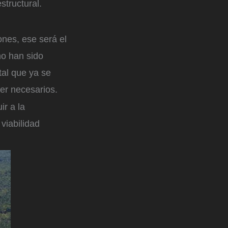
structural.
ones, ese será el
no han sido
tal que ya se
ser necesarios.
ir a la
 viabilidad