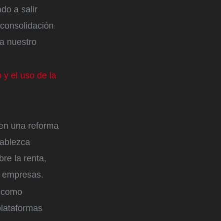
do a salir
 consolidación
ya nuestro
 y el uso de la
 en una reforma
tablezca
re la renta,
s empresas.
í como
plataformas