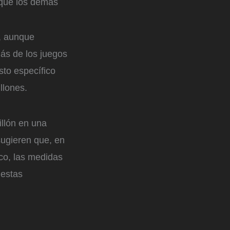
 que los demás
, aunque
ás de los juegos
sto específico
llones.
llón en una
sugieren que, en
ico, las medidas
 estas