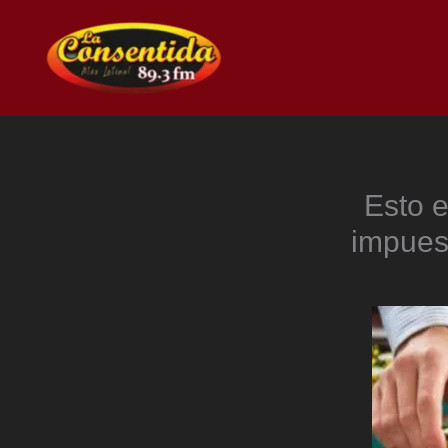
Ir
al
contenido
Esto e
impuest