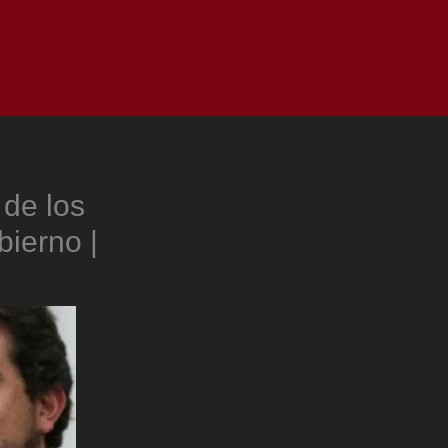
as
Top
Redes
Pauta
Privacy Policy
 de los
bierno |