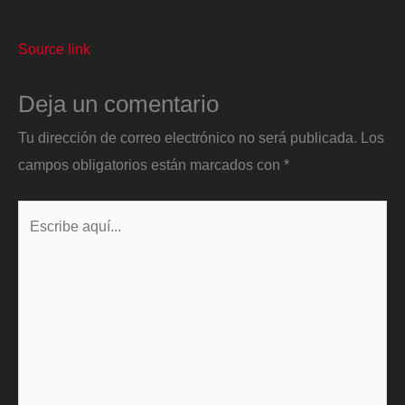
Source link
Deja un comentario
Tu dirección de correo electrónico no será publicada.
Los
campos obligatorios están marcados con
*
Escribe
aquí...