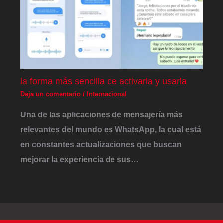
la forma más sencilla de activarla y usarla
Deja un comentario
/
Internacional
Una de las aplicaciones de mensajería más
relevantes del mundo es WhatsApp, la cual está
en constantes actualizaciones que buscan
mejorar la experiencia de sus…