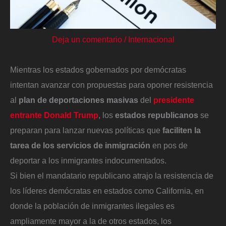
Deja un comentario
/
Internacional
Mientras los estados gobernados por demócratas
intentan avanzar con propuestas para oponer resistencia
al
plan de deportaciones masivas
del
presidente
entrante Donald Trump
, los
estados republicanos
se
preparan para lanzar nuevas políticas que
faciliten la
tarea de los servicios de inmigración
en pos de
deportar a los inmigrantes indocumentados.
Si bien el mandatario republicano atrajo la resistencia de
los líderes demócratas en estados como California, en
donde la población de inmigrantes ilegales es
ampliamente mayor a la de otros estados, los