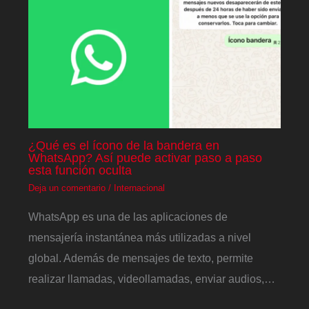
¿Qué es el ícono de la bandera en
WhatsApp? Así puede activar paso a paso
esta función oculta
Deja un comentario
/
Internacional
WhatsApp es una de las aplicaciones de
mensajería instantánea más utilizadas a nivel
global. Además de mensajes de texto, permite
realizar llamadas, videollamadas, enviar audios,…