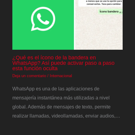
¿Qué es el ícono de la bandera en
WhatsApp? Así puede activar paso a paso
esta función oculta
Deja un comentario
/
Internacional
WhatsApp es una de las aplicaciones de
mensajería instantánea más utilizadas a nivel
global. Además de mensajes de texto, permite
realizar llamadas, videollamadas, enviar audios,…