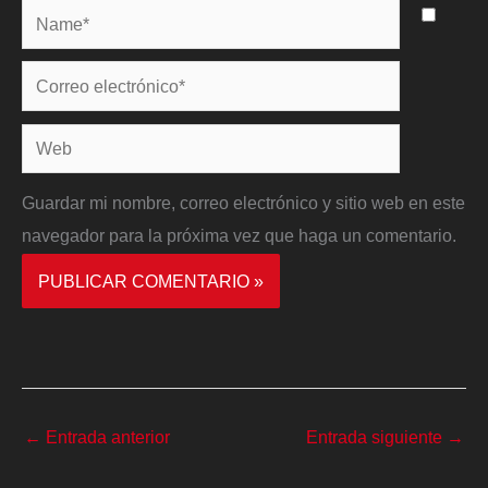
Name*
Correo
electrónico*
Web
Guardar mi nombre, correo electrónico y sitio web en este
navegador para la próxima vez que haga un comentario.
←
Entrada anterior
Entrada siguiente
→