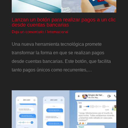
Lanzan un botón para realizar pagos a un clic
desde cuentas bancarias
Deja un comentario
/
Internacional
Una nueva herramienta tecnológica promete
transformar la forma en que se realizan pagos
desde cuentas bancarias. Este botón, que facilita
tanto pagos únicos como recurrentes,…