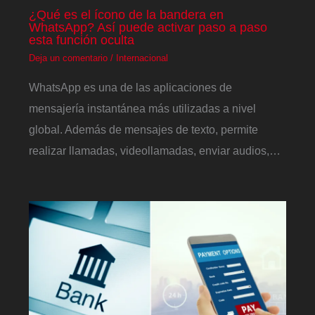
¿Qué es el ícono de la bandera en
WhatsApp? Así puede activar paso a paso
esta función oculta
Deja un comentario
/
Internacional
WhatsApp es una de las aplicaciones de
mensajería instantánea más utilizadas a nivel
global. Además de mensajes de texto, permite
realizar llamadas, videollamadas, enviar audios,…