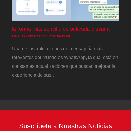
la forma más sencilla de activarla y usarla
Deja un comentario
/
Internacional
Una de las aplicaciones de mensajería más
relevantes del mundo es WhatsApp, la cual está en
constantes actualizaciones que buscan mejorar la
experiencia de sus…
Suscríbete a Nuestras Noticias