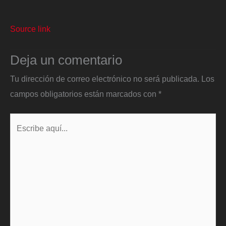
Source link
Deja un comentario
Tu dirección de correo electrónico no será publicada.
Los
campos obligatorios están marcados con
*
Escribe
aquí...