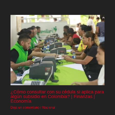
¿Cómo consultar con su cédula si aplica para
algún subsidio en Colombia? | Finanzas |
Economía
Deja un comentario
/
Nacional