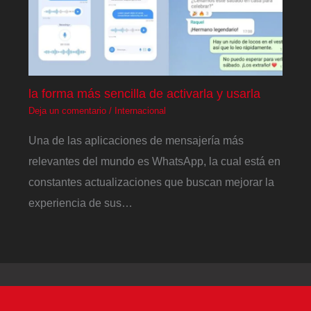
la forma más sencilla de activarla y usarla
Deja un comentario
/
Internacional
Una de las aplicaciones de mensajería más
relevantes del mundo es WhatsApp, la cual está en
constantes actualizaciones que buscan mejorar la
experiencia de sus…