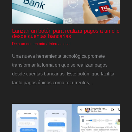
Lanzan un botón para realizar pagos a un clic
desde cuentas bancarias
Deja un comentario
/
Internacional
Una nueva herramienta tecnológica promete
transformar la forma en que se realizan pagos
desde cuentas bancarias. Este botón, que facilita
tanto pagos únicos como recurrentes,…