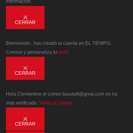
información.
CERRAR
Bienvenido
, has creado tu cuenta en EL TIEMPO.
Conoce y personaliza tu
perfil
.
CERRAR
Hola
Clementine
el correo
baxulaft@gmai.com
no ha
sido verificado.
Verificar Correo
CERRAR