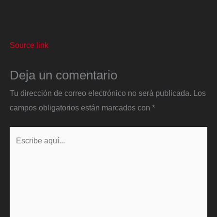
Source link
Deja un comentario
Tu dirección de correo electrónico no será publicada.
Los
campos obligatorios están marcados con
*
Escribe
aquí...