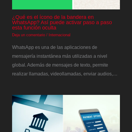
¿Qué es el ícono de la bandera en
WhatsApp? Así puede activar paso a paso
esta función oculta
Deja un comentario
/
Internacional
WhatsApp es una de las aplicaciones de
mensajería instantánea más utilizadas a nivel
global. Además de mensajes de texto, permite
realizar llamadas, videollamadas, enviar audios,…