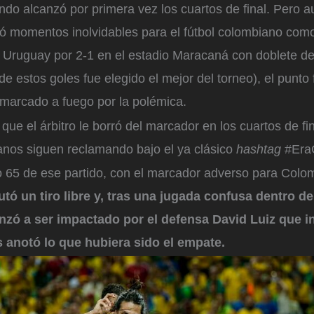
ndo alcanzó por primera vez los cuartos de final. Pero 
jó momentos inolvidables para el fútbol colombiano como 
e Uruguay por 2-1 en el estadio Maracaná con doblete 
e estos goles fue elegido el mejor del torneo), el punto f
marcado a fuego por la polémica.
que el árbitro le borró del marcador en los cuartos de fin
anos siguen reclamando bajo el ya clásico
hashtag
#Era
o 65 de ese partido, con el marcador adverso para Colo
tó un tiro libre y, tras una jugada confusa dentro de
anzó a ser impactado por el defensa David Luiz que i
 anotó lo que hubiera sido el empate.