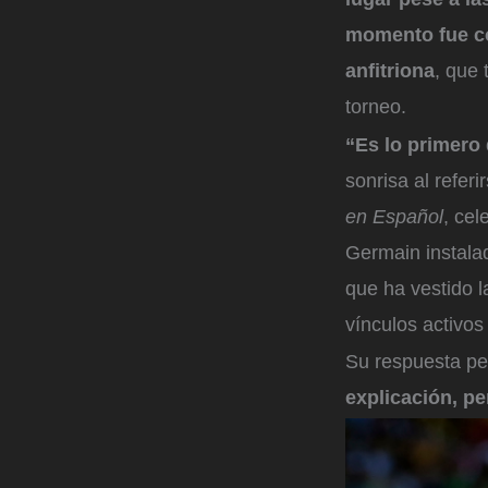
momento fue co
anfitriona
, que 
torneo.
“Es lo primero
sonrisa al refer
en Español
, ce
Germain instala
que ha vestido 
vínculos activos
Su respuesta pe
explicación, p