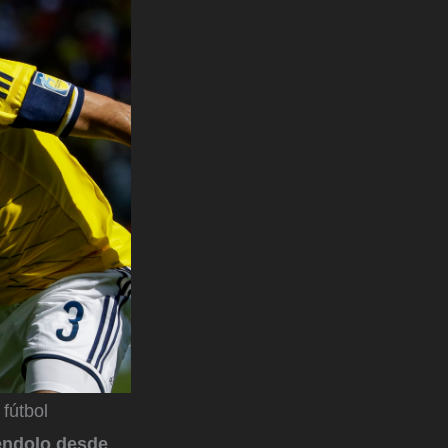
fútbol
éndolo desde