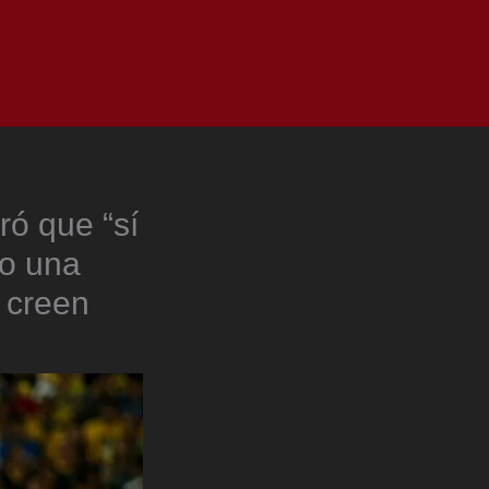
as
Top
Redes
Pauta
Privacy Policy
ró que “sí
bo una
a creen