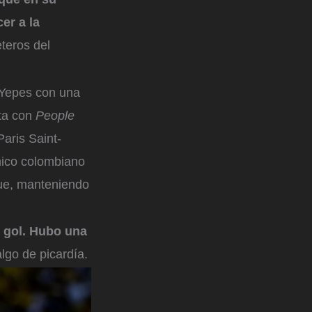
er a la
eteros del
 Yepes con una
sta con
People
Paris Saint-
nico colombiano
gue, manteniendo
e gol. Hubo una
lgo de picardía.