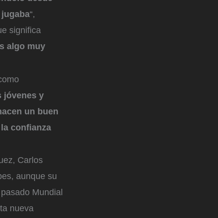
 jugaba
“,
e significa
es algo muy
 como
 jóvenes y
 hacen un buen
la confianza
uez, Carlos
pes, aunque su
l pasado Mundial
sta nueva