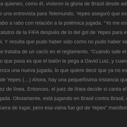
ra quienes, como él, vivieron la gloria de Brasil desde ad
e una entrevista para Telemundo, Yepes aseguró que est
bo a rabo con relación a la polémica jugada. “Yo me est
tatutos de la FIFA después de lo del gol de Yepes para 
l. Y resulta que pudo haber sido como no pudo haber si
e trataba de un vacío en el reglamento. “Cuando sale el
Lo que pasa es que el balón le pega a David Luiz, y cua
enza una nueva jugada, lo que quiere decir que ya no es
ol de Yepes (…) Ahora, hay una pequeñísima instancia q
ez de línea. Entonces, el juez de línea decide si canta el
ugada. Obviamente, está jugando en Brasil contra Brasil,
l fuera de lugar, pero esa vaina fue gol de Yepes” manifes