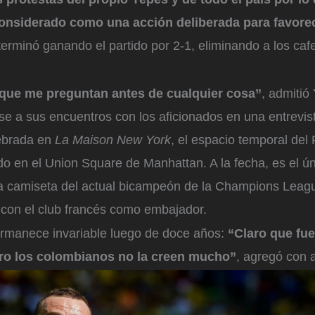
nsiderado como una acción deliberada para favorec
terminó ganando el partido por 2-1, eliminando a los caf
 que me preguntan antes de cualquier cosa”
, admitió
irse a sus encuentros con los aficionados en una entrevi
lebrada en
La Maison New York
, el espacio temporal del 
do en el Union Square de Manhattan. A la fecha, es el ú
la camiseta del actual bicampeón de la Champions Lea
 con el club francés como embajador.
rmanece invariable luego de doce años:
“Claro que fu
ero los colombianos no la creen mucho”
, agregó con a