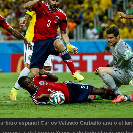
 árbitro español Carlos Velasco Carballo anuló el tan
s protestas del propio Yepes y de todo el país por lo