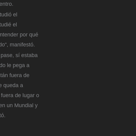
entro.
udió el
udié el
entender por qué
do”, manifestó.
 pase, sí estaba
ndo le pega a
tán fuera de
ue queda a
 fuera de lugar o
 en un Mundial y
tó.