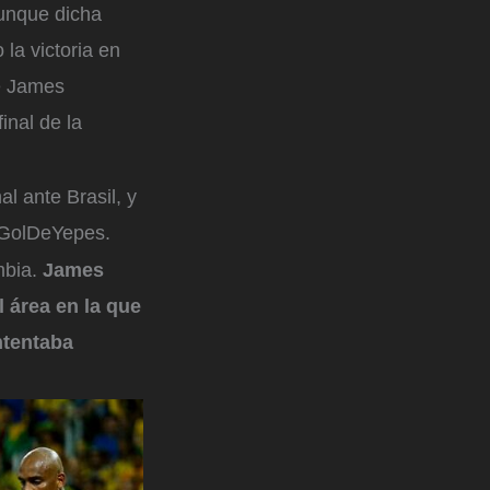
aunque dicha
la victoria en
de James
inal de la
al ante Brasil, y
GolDeYepes.
mbia.
James
l área en la que
ntentaba