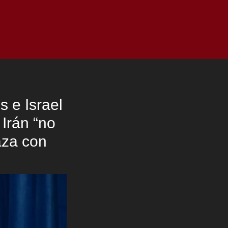
as
Top
Redes
Pauta
Privacy Policy
s e Israel
 Irán “no
aza con