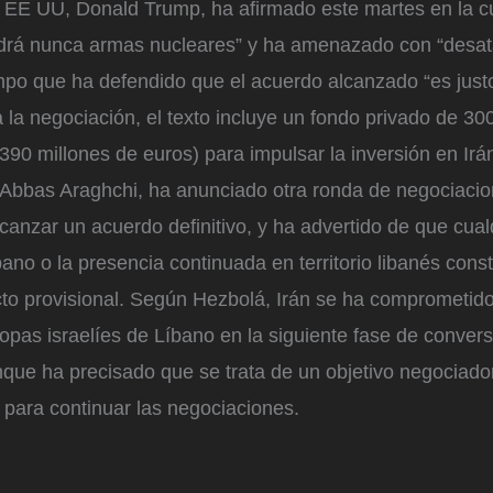
e EE UU, Donald Trump, ha afirmado este martes en la 
drá nunca armas nucleares” y ha amenazado con “desatar 
iempo que ha defendido que el acuerdo alcanzado “es jus
 la negociación, el texto incluye un fondo privado de 30
390 millones de euros) para impulsar la inversión en Irán
, Abbas Araghchi, ha anunciado otra ronda de negociacio
canzar un acuerdo definitivo, y ha advertido de que cua
bano o la presencia continuada en territorio libanés const
cto provisional. Según Hezbolá, Irán se ha comprometido 
tropas israelíes de Líbano en la siguiente fase de conve
que ha precisado que se trata de un objetivo negociado
 para continuar las negociaciones.