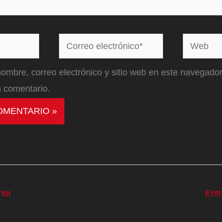
Correo
Web
electrónico*
ombre, correo electrónico y sitio web en este navegador
 comentario.
ior
Ent