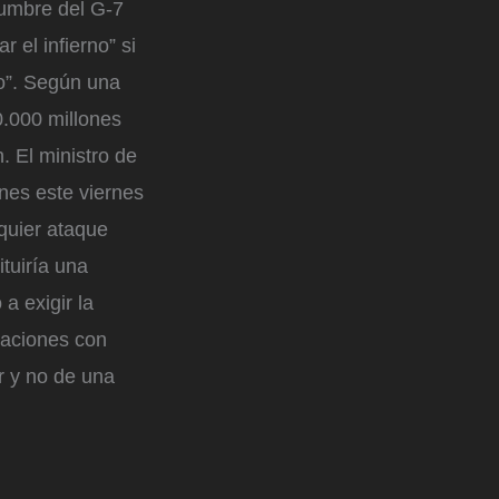
cumbre del G-7
el infierno” si
to”. Según una
0.000 millones
. El ministro de
nes este viernes
lquier ataque
ituiría una
a exigir la
rsaciones con
r y no de una