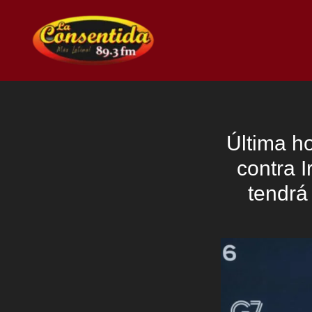
Ir
al
contenido
Última ho
contra I
tendrá