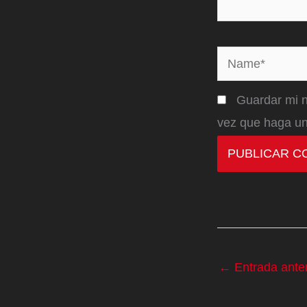
Name*
Guardar mi n
vez que haga un
←
Entrada anter