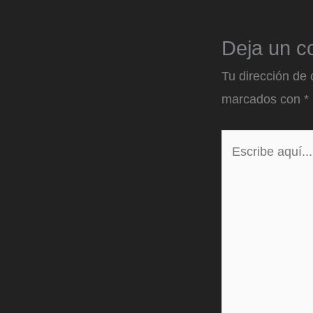
Deja un c
Tu dirección de 
marcados con
*
Escribe
aquí...