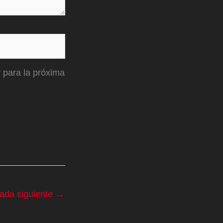
 para la próxima
rada siguiente
→