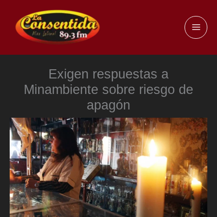
Ir
al
MAI
contenido
ME
Exigen respuestas a
Minambiente sobre riesgo de
apagón