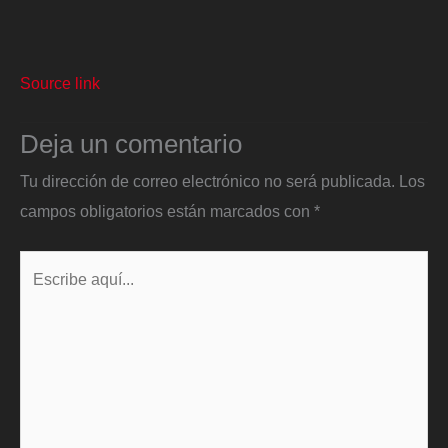
Source link
Deja un comentario
Tu dirección de correo electrónico no será publicada.
Los
campos obligatorios están marcados con
*
Escribe
aquí...