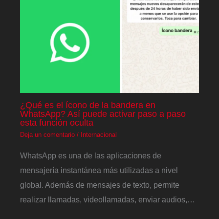
¿Qué es el ícono de la bandera en
WhatsApp? Así puede activar paso a paso
esta función oculta
Deja un comentario
/
Internacional
WhatsApp es una de las aplicaciones de
mensajería instantánea más utilizadas a nivel
global. Además de mensajes de texto, permite
realizar llamadas, videollamadas, enviar audios,…