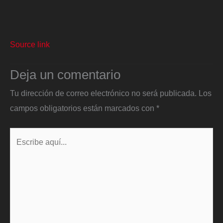
Source link
Deja un comentario
Tu dirección de correo electrónico no será publicada.
Los
campos obligatorios están marcados con
*
Escribe
aquí...