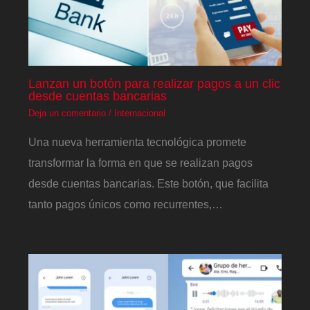
Lanzan un botón para realizar pagos a un clic
desde cuentas bancarias
Deja un comentario
/
Internacional
Una nueva herramienta tecnológica promete
transformar la forma en que se realizan pagos
desde cuentas bancarias. Este botón, que facilita
tanto pagos únicos como recurrentes,…