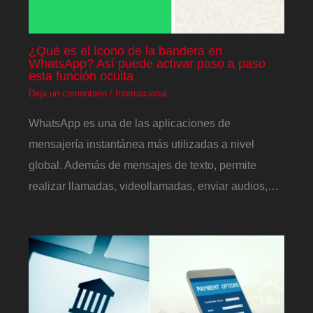
¿Qué es el ícono de la bandera en
WhatsApp? Así puede activar paso a paso
esta función oculta
Deja un comentario
/
Internacional
WhatsApp es una de las aplicaciones de
mensajería instantánea más utilizadas a nivel
global. Además de mensajes de texto, permite
realizar llamadas, videollamadas, enviar audios,…