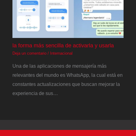
la forma más sencilla de activarla y usarla
Deja un comentario
/
Internacional
Una de las aplicaciones de mensajería más
relevantes del mundo es WhatsApp, la cual está en
constantes actualizaciones que buscan mejorar la
experiencia de sus…