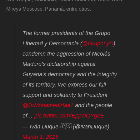
Mireya Moscoso, Panamá. entre otros.
The former presidents of the Grupo
Libertad y Democracia (
@GrupoLyD
)
condemn the aggression of Nicolás
Maduro’s dictatorship against
Guyana’s democracy and the integrity
of its territory. We express our full
support and solidarity to President
@DrMohamedIrfaa1
and the people
of…
pic.twitter.com/EppaiQYgeE
— Iván Duque 🇨🇴 (@IvanDuque)
March 1, 2025