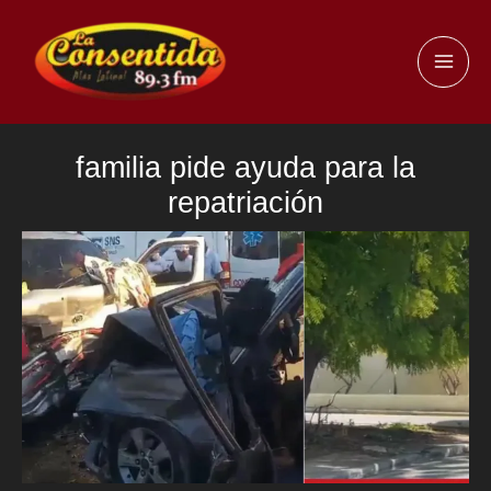
Ir
al
MAI
contenido
ME
familia pide ayuda para la
repatriación