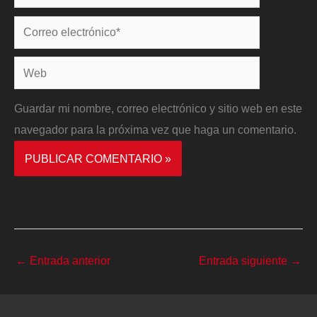
Correo
electrónico*
Web
Guardar mi nombre, correo electrónico y sitio web en este
navegador para la próxima vez que haga un comentario.
←
Entrada anterior
Entrada siguiente
→