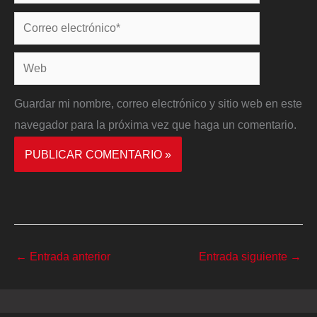
Correo
electrónico*
Web
Guardar mi nombre, correo electrónico y sitio web en este
navegador para la próxima vez que haga un comentario.
←
Entrada anterior
Entrada siguiente
→