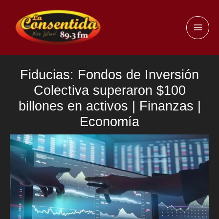
Ir
al
MAI
contenido
ME
Fiducias: Fondos de Inversión
Colectiva superaron $100
billones en activos | Finanzas |
Economía