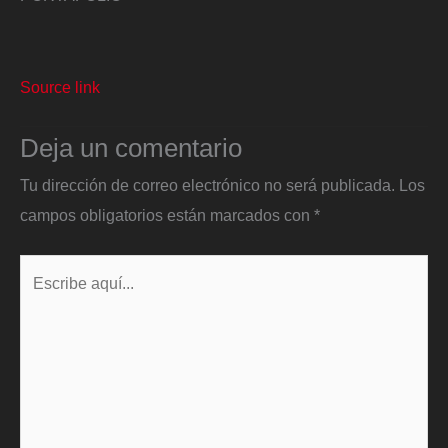
Source link
Deja un comentario
Tu dirección de correo electrónico no será publicada.
Los
campos obligatorios están marcados con
*
Escribe
aquí...