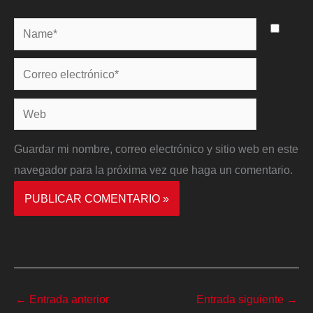
Name*
Correo
electrónico*
Web
Guardar mi nombre, correo electrónico y sitio web en este
navegador para la próxima vez que haga un comentario.
←
Entrada anterior
Entrada siguiente
→