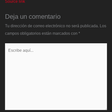
Source link
Deja un comentario
Tu dirección de correo electrónico no será publicada.
Los
campos obligatorios están marcados con
*
Escribe
aquí...