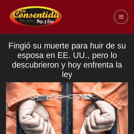
Ir
al
MAI
contenido
ME
Fingió su muerte para huir de su
esposa en EE. UU., pero lo
descubrieron y hoy enfrenta la
ley