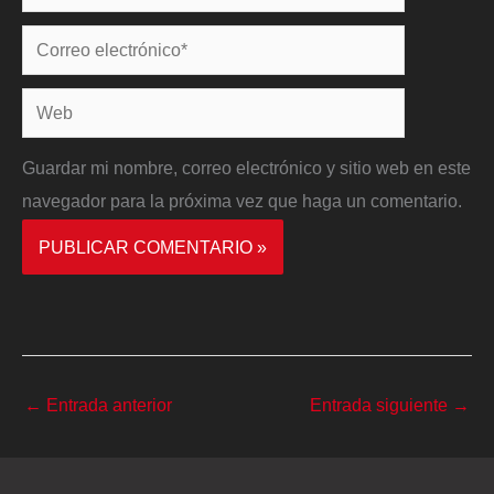
Correo
electrónico*
Web
Guardar mi nombre, correo electrónico y sitio web en este
navegador para la próxima vez que haga un comentario.
←
Entrada anterior
Entrada siguiente
→