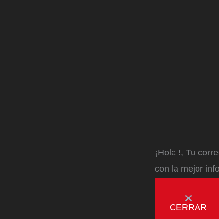
¡Hola
!, Tu corr
con la mejor inf
CERRAR