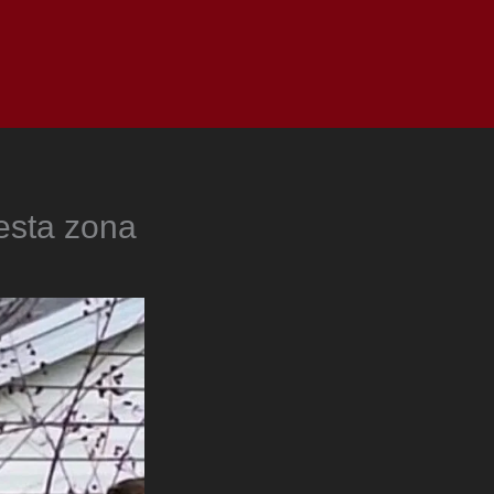
as
Top
Redes
Pauta
Privacy Policy
esta zona