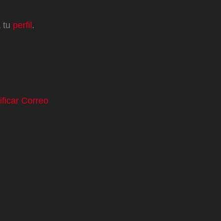
a tu
perfil
.
ificar Correo