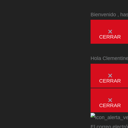
Bienvenido
, ha
CERRAR
Hola
Clementin
CERRAR
CERRAR
El correo electr