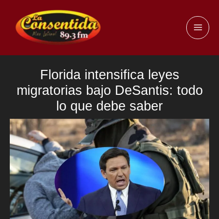
Ir
al
MAI
contenido
ME
Florida intensifica leyes
migratorias bajo DeSantis: todo
lo que debe saber