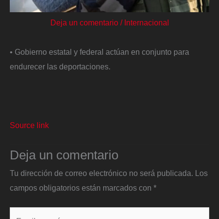
Deja un comentario
/
Internacional
• Gobierno estatal y federal actúan en conjunto para
endurecer las deportaciones.
Source link
Deja un comentario
Tu dirección de correo electrónico no será publicada.
Los
campos obligatorios están marcados con
*
Escribe