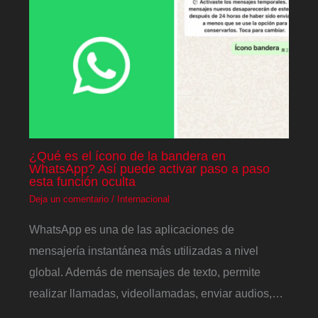
¿Qué es el ícono de la bandera en
WhatsApp? Así puede activar paso a paso
esta función oculta
Deja un comentario
/
Internacional
WhatsApp es una de las aplicaciones de
mensajería instantánea más utilizadas a nivel
global. Además de mensajes de texto, permite
realizar llamadas, videollamadas, enviar audios,…