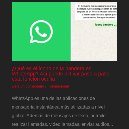
¿Qué es el ícono de la bandera en
WhatsApp? Así puede activar paso a paso
esta función oculta
Deja un comentario
/
Internacional
WhatsApp es una de las aplicaciones de
mensajería instantánea más utilizadas a nivel
global. Además de mensajes de texto, permite
realizar llamadas, videollamadas, enviar audios,…