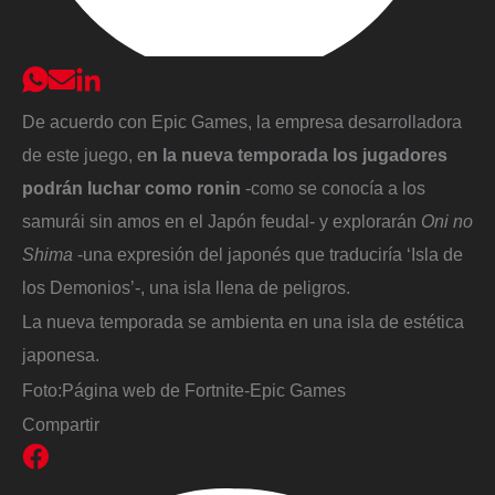
De acuerdo con Epic Games, la empresa desarrolladora
de este juego, e
n la nueva temporada los jugadores
podrán luchar como ronin
-como se conocía a los
samurái sin amos en el Japón feudal- y explorarán
Oni no
Shima
-una expresión del japonés que traduciría ‘Isla de
los Demonios’-, una isla llena de peligros.
La nueva temporada se ambienta en una isla de estética
japonesa.
Foto:
Página web de Fortnite-Epic Games
Compartir