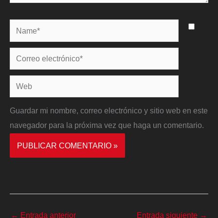
Name*
Correo
electrónico*
Web
Guardar mi nombre, correo electrónico y sitio web en este
navegador para la próxima vez que haga un comentario.
←
Entrada anterior
Entrada siguiente
→