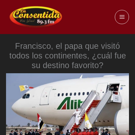
Ir
al
MAI
contenido
ME
Francisco, el papa que visitó
todos los continentes, ¿cuál fue
su destino favorito?