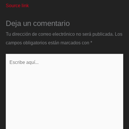
Source link
Deja un comentario
Tu dirección de correo electrónico no será publicada.
Los
campos obligatorios están marcados con
*
Escribe
aquí...