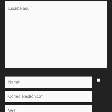
Escribe
aquí...
Name*
Correo
electrónico*
Web