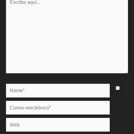
aquí...
Name*
Correo
electrónico*
Web