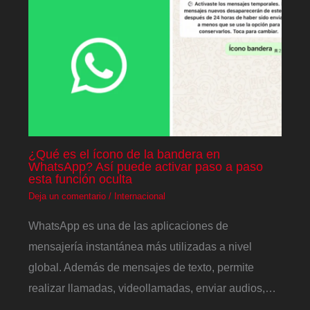
¿Qué es el ícono de la bandera en
WhatsApp? Así puede activar paso a paso
esta función oculta
Deja un comentario
/
Internacional
WhatsApp es una de las aplicaciones de
mensajería instantánea más utilizadas a nivel
global. Además de mensajes de texto, permite
realizar llamadas, videollamadas, enviar audios,…