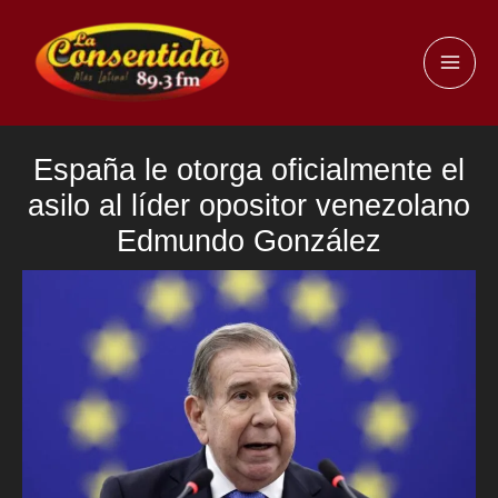
Ir
al
MAI
contenido
ME
España le otorga oficialmente el
asilo al líder opositor venezolano
Edmundo González