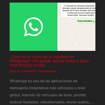
¿Qué es el ícono de la bandera en
WhatsApp? Así puede activar paso a paso
esta función oculta
Deja un comentario
/
Internacional
WhatsApp es una de las aplicaciones de
mensajería instantánea más utilizadas a nivel
global. Además de mensajes de texto, permite
realizar llamadas, videollamadas, enviar audios,…