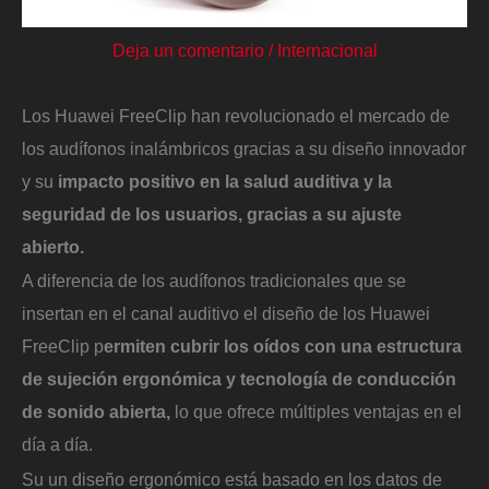
Deja un comentario
/
Internacional
Los Huawei FreeClip han revolucionado el mercado de
los audífonos inalámbricos gracias a su diseño innovador
y su
impacto positivo en la salud auditiva y la
seguridad de los usuarios, gracias a su ajuste
abierto.
A diferencia de los audífonos tradicionales que se
insertan en el canal auditivo el diseño de los Huawei
FreeClip p
ermiten cubrir los oídos con una estructura
de sujeción ergonómica y tecnología de conducción
de sonido abierta,
lo que ofrece múltiples ventajas en el
día a día.
Su un diseño ergonómico está basado en los datos de