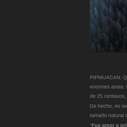
PIPMUACAN, Queb
enormes astas. 
de 25 centavos, 
De hecho, no se 
tamaño natural 
“
Fue amor a pri