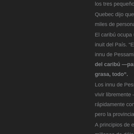
los tres pequeñ
Quebec dijo que
miles de personas
El caribú ocupa 
inuit del País. “
innu de Pessamit
del caribú —par
grasa, todo”.
Los innu de Pes
vivir librement
rápidamente con
pero la provinci
A principios de