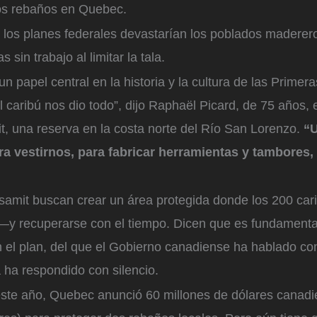
os rebaños en Quebec.
 los planes federales devastarían los poblados maderero
 sin trabajo al limitar la tala.
un papel central en la historia y la cultura de las Primer
El caribú nos dio todo”, dijo Raphaël Picard, de 75 años, 
, una reserva en la costa norte del Río San Lorenzo.
“U
a vestirnos, para fabricar herramientas y tambores,
samit buscan crear un área protegida donde los 200 ca
e —y recuperarse con el tiempo. Dicen que es fundament
 el plan, del que el Gobierno canadiense ha hablado co
a ha respondido con silencio.
 este año, Quebec anunció 60 millones de dólares canad