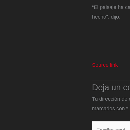
“El paisaje ha 
hecho”, dijo.
Source link
Deja un c
Tu dirección de 
marcados con
*
Escribe