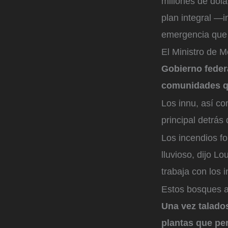
millones de dóla
plan integral —
emergencia que r
El Ministro de 
Gobierno federa
comunidades qu
Los innu, así co
principal detrás
Los incendios fo
lluvioso, dijo L
trabaja con los 
Estos bosques a
Una vez talado
plantas que per