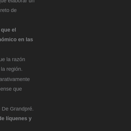
que elaborar un
reto de
 que el
onómico en las
ue la razón
la región.
parativamente
diense que
ó De Grandpré.
e líquenes y