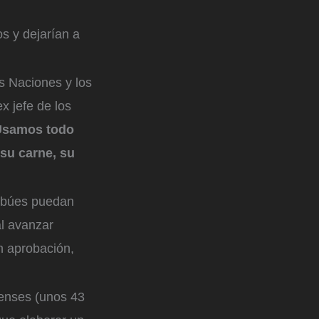
s y dejarían a
as Naciones y los
ex jefe de los
samos todo
 su carne, su
ribúes puedan
al avanzar
n aprobación,
ienses (unos 43