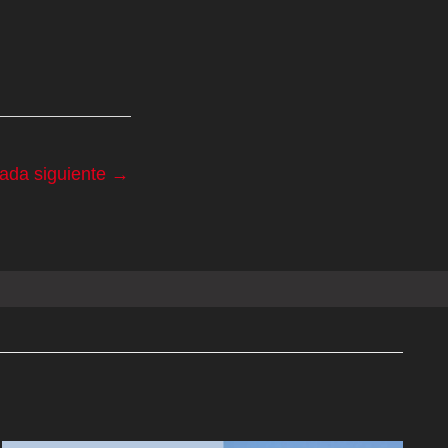
rada siguiente
→