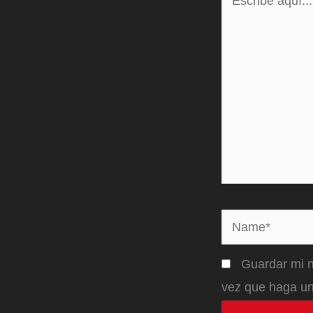
aquí...
Name*
Guardar mi n
vez que haga un