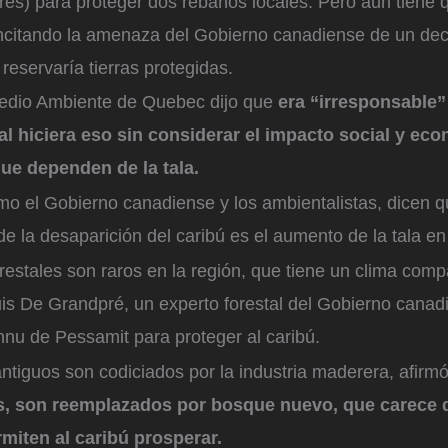
res) para proteger dos rebaños locales. Pero aún tiene 
incitando la amenaza del Gobierno canadiense de un dec
eservaría tierras protegidas.
Medio Ambiente de Quebec dijo que
era “irresponsable”
l hiciera eso sin considerar el impacto social y ec
e dependen de la tala.
mo el Gobierno canadiense y los ambientalistas, dicen q
 de la desaparición del caribú es el aumento de la tala en 
restales son raros en la región, que tiene un clima com
ouis De Grandpré, un experto forestal del Gobierno cana
innu de Pessamit para proteger al caribú.
ntiguos son codiciados por la industria maderera, afirm
s, son reemplazados por bosque nuevo, que carece d
miten al caribú prosperar.