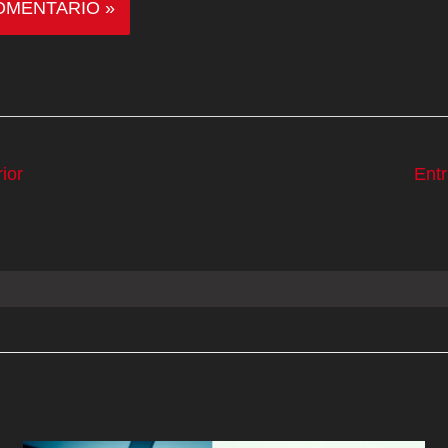
ior
Ent