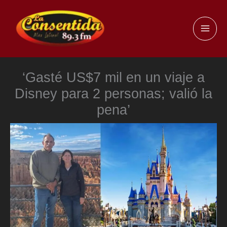
Ir
al
MAI
contenido
ME
‘Gasté US$7 mil en un viaje a
Disney para 2 personas; valió la
pena’