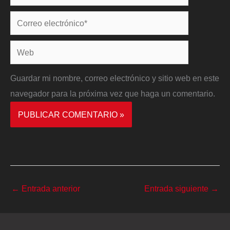
Correo
electrónico*
Web
Guardar mi nombre, correo electrónico y sitio web en este
navegador para la próxima vez que haga un comentario.
←
Entrada anterior
Entrada siguiente
→