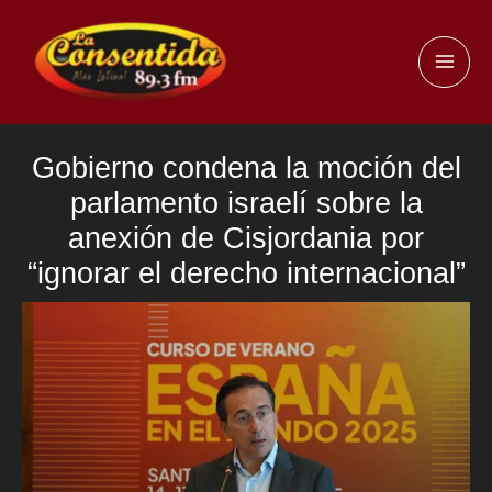
Ir
al
MAI
contenido
ME
Gobierno condena la moción del
parlamento israelí sobre la
anexión de Cisjordania por
“ignorar el derecho internacional”