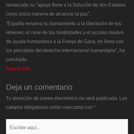
remarcado su “apoyo firme a la Solución de dos Estados
como única manera de alcanzar la paz”.
“España renueva su llamamiento a la liberación de los
rehenes, el cese de las hostilidades y el acceso masivo
de ayuda humanitaria a la Franja de Gaza, en línea con
los principios del derecho internacional humanitario”, ha
concluido.
Source link
Deja un comentario
Tu dirección de correo electrónico no será publicada.
Los
campos obligatorios están marcados con
*
Escribe
aquí...