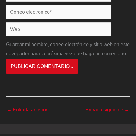
Correo
electrónico*
Web
Guardar mi nombre, correo electrónico y sitio web en este
navegador para la próxima vez que haga un comentario.
←
Entrada anterior
Entrada siguiente
→