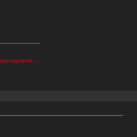
rada siguiente
→