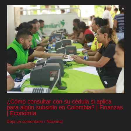
¿Cómo consultar con su cédula si aplica
para algún subsidio en Colombia? | Finanzas
| Economía
Deja un comentario
/
Nacional