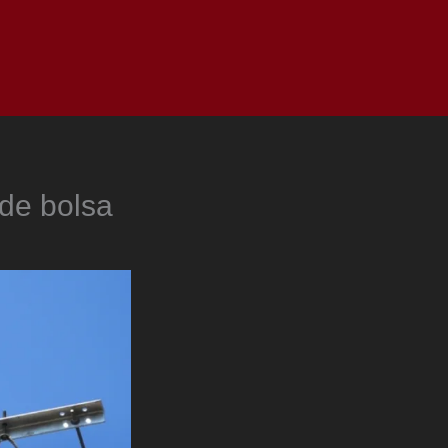
as
Top
Redes
Pauta
Privacy Policy
 de bolsa