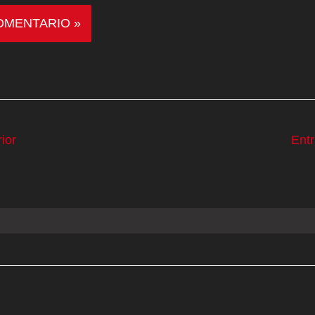
ior
Ent