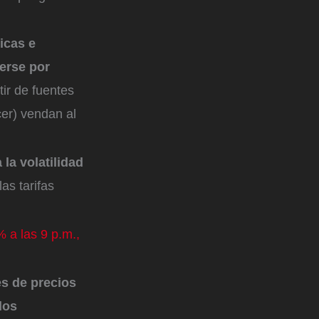
icas e
nerse por
ir de fuentes
er) vendan al
la volatilidad
as tarifas
 a las 9 p.m.,
es de precios
los