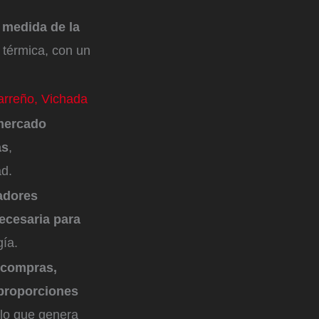
 medida de la
 térmica, con un
Carreño, Vichada
mercado
as
,
dad.
adores
ecesaria para
gía.
s compras,
 proporciones
lo que genera