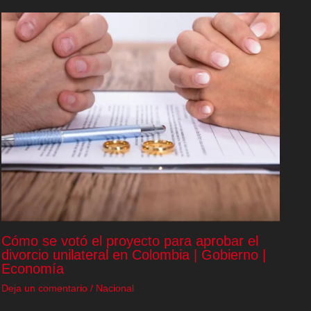
Cómo se votó el proyecto para aprobar el
divorcio unilateral en Colombia | Gobierno |
Economía
Deja un comentario
/
Nacional