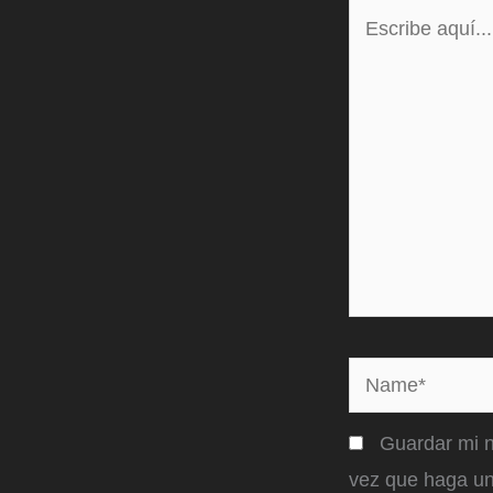
Escribe
aquí...
Name*
Guardar mi n
vez que haga un