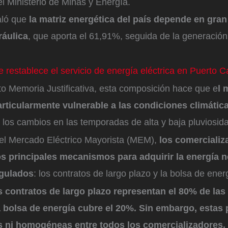
el Ministerio de Minas y Energía.
aló que
la matriz energética del país depende en gran
ráulica
, que aporta el 61,91%, seguida de la generación
e restablece el servicio de energía eléctrica en Puerto 
o Memoria Justificativa, esta composición hace que e
l 
articularmente vulnerable a las condiciones climátic
 los cambios en las temporadas de alta y baja pluviosi
del Mercado Eléctrico Mayorista (MEM),
los comercializ
s principales mecanismos para adquirir la energía n
egulados
: los contratos de largo plazo y la bolsa de ener
s contratos de largo plazo representan el 80% de la
a bolsa de energía cubre el 20%. Sin embargo, estas
s ni homogéneas entre todos los comercializadores,