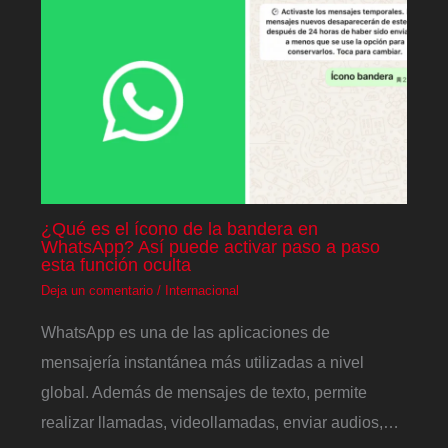
¿Qué es el ícono de la bandera en
WhatsApp? Así puede activar paso a paso
esta función oculta
Deja un comentario
/
Internacional
WhatsApp es una de las aplicaciones de
mensajería instantánea más utilizadas a nivel
global. Además de mensajes de texto, permite
realizar llamadas, videollamadas, enviar audios,…