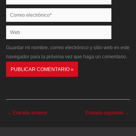
Correo
electrónico*
Web
Guardar mi nombre, correo electrónico y sitio web en este
navegador para la próxima vez que haga un comentario.
←
Entrada anterior
Entrada siguiente
→