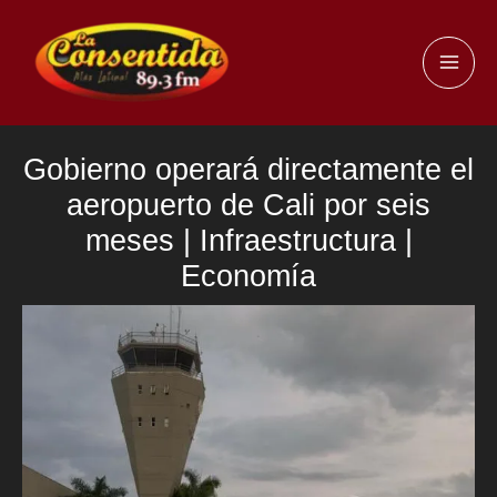
Ir
al
MAI
contenido
ME
Gobierno operará directamente el
aeropuerto de Cali por seis
meses | Infraestructura |
Economía