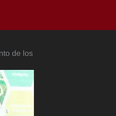
as
Top
Redes
Pauta
Privacy Policy
nto de los