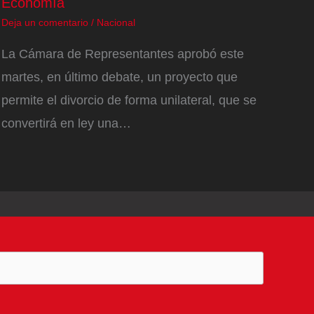
Economía
Deja un comentario
/
Nacional
La Cámara de Representantes aprobó este
martes, en último debate, un proyecto que
permite el divorcio de forma unilateral, que se
convertirá en ley una…