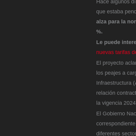
Hace algunos dí
que estaba pend
alza para la no
%.
Le puede inter
nuevas tarifas 
El proyecto acla
los peajes a car
Infraestructura 
relación contrac
la vigencia 2024
El Gobierno Naci
correspondiente
diferentes sect