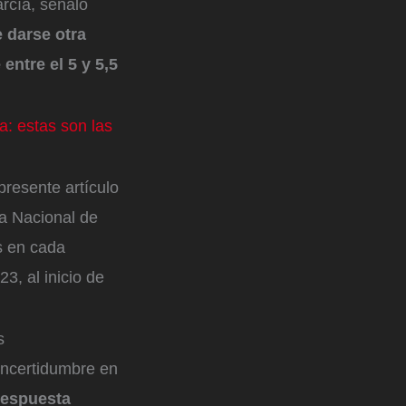
rcía, señaló
e darse otra
entre el 5 y 5,5
a: estas son las
presente artículo
ia Nacional de
s en cada
3, al inicio de
s
incertidumbre en
respuesta