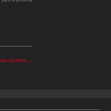
rada siguiente
→