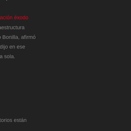
ración éxodo
aestructura
 Bonilla, afirmó
dijo en ese
a sola.
orios están