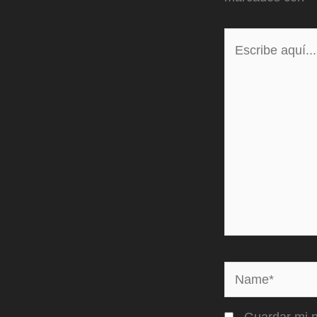
Escribe
aquí...
Name*
Guardar mi n