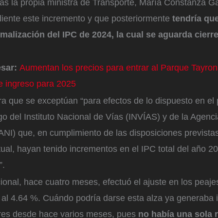
as la propia ministra de Transporte, María Constanza Ga
iente este incremento y que posteriormente
tendría qu
rmalización del IPC de 2024, la cual se aguarda cierre 
esar:
Aumentan los precios para entrar al Parque Tayron
de ingreso para 2025
ra que se exceptúan “para efectos de lo dispuesto en el 
go del Instituto Nacional de Vías (INVÍAS) y de la Agenc
(ANI) que, en cumplimiento de las disposiciones prevista
tual, hayan tenido incrementos en el IPC total del año 202
”.
onal, hace cuatro meses, efectuó el ajuste en los peaje
 al 4.64 %. Cuándo podría darse esta alza ya generaba 
ores desde hace varios meses, pues
no había una sola 