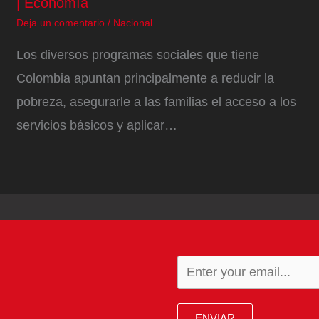
| Economía
Deja un comentario
/
Nacional
Los diversos programas sociales que tiene
Colombia apuntan principalmente a reducir la
pobreza, asegurarle a las familias el acceso a los
servicios básicos y aplicar…
ENVIAR