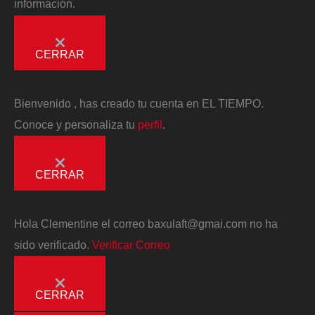
información.
CERRAR
Bienvenido
, has creado tu cuenta en EL TIEMPO.
Conoce y personaliza tu
perfil
.
CERRAR
Hola
Clementine
el correo
baxulaft@gmai.com
no ha
sido verificado.
Verificar Correo
CERRAR