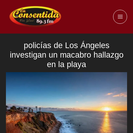
Ir
al
MAI
contenido
ME
policías de Los Ángeles
investigan un macabro hallazgo
en la playa