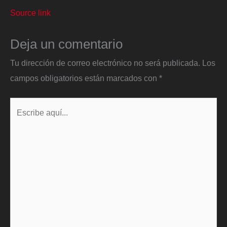
Source link
Deja un comentario
Tu dirección de correo electrónico no será publicada.
Los
campos obligatorios están marcados con
*
Escribe
aquí...