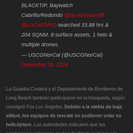
BLACKTIP, Baywatch
Cabrillo/Redondo
@lacountysheriff
@LACoFDPIO
searched 33.88 hrs &
204 SQNM. 8 surface assets, 1 helo &
multiple drones.
— USCGNorCal (@USCGNorCal)
December 25, 2024
La Guardia Costera y el Departamento de Bomberos de
Long Beach también participaron en la búsqueda, según
consignó
Fox Los Ángeles
.
Debido a la niebla de baja
altitud, los equipos de rescate no pudieron volar su
helicóptero
. Las autoridades indicaron que las