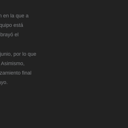
n en la que a
equipo está
brayó el
unio, por lo que
. Asimismo,
zamiento final
ayo.