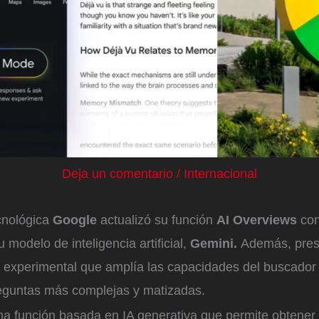
Deja un comentario
/
Internacional
cnológica
Google
actualizó su función
AI Overviews
con
 modelo de inteligencia artificial,
Gemini.
Además, pres
 experimental que amplía las capacidades del buscador 
eguntas más complejas y matizadas.
na función basada en IA generativa que permite obtene