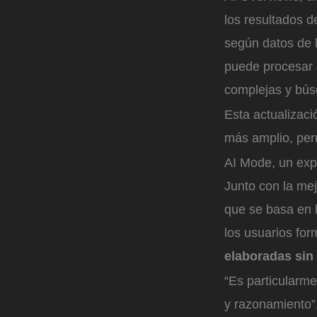
los resultados d
según datos de 
puede procesar
complejas y bús
Esta actualizaci
más amplio, perm
AI Mode, un exp
Junto con la me
que se basa en 
los usuarios for
elaboradas sin 
“Es particularm
y razonamiento”