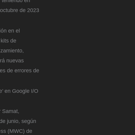
, teniendo en
 octubre de 2023
ón en el
kits de
nzamiento,
irá nuevas
es de errores de
e’ en Google I/O
r Samat,
de junio, según
ress (MWC) de