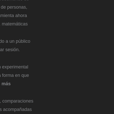
s de personas,
amienta ahora
, matemáticas
do a un público
ar sesión.
n experimental
a forma en que
s más
n, comparaciones
tas acompañadas