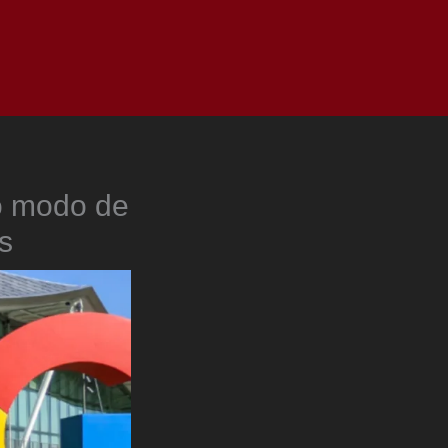
as
Top
Redes
Pauta
Privacy Policy
o modo de
s