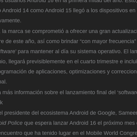
os usuarios Android 16 en la primera mitad del año. Esto
 Android 14 como Android 15 llegó a los dispositivos en
ivamente.
 la marca se comprometió a ofrecer una gran actualizaci
e de este año, así como brindar “con mayor frecuencia” 
oftware’ para mantener al día su sistema operativo. El la
o, llegará previsiblemente en el cuarto trimestre e inclu
ogramación de aplicaciones, optimizaciones y correccion
pal.
 más información sobre el lanzamiento final del ‘softwar
ck
l presidente del ecosistema Android de Google, Samee
oid Police
que espera lanzar Android 16 el próximo mes 
encuentro que ha tenido lugar en el Mobile World Cong