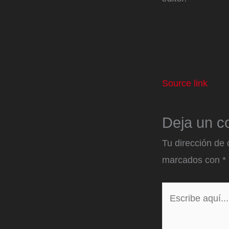
Source link
Deja un c
Tu dirección de 
marcados con
*
Escribe
aquí...