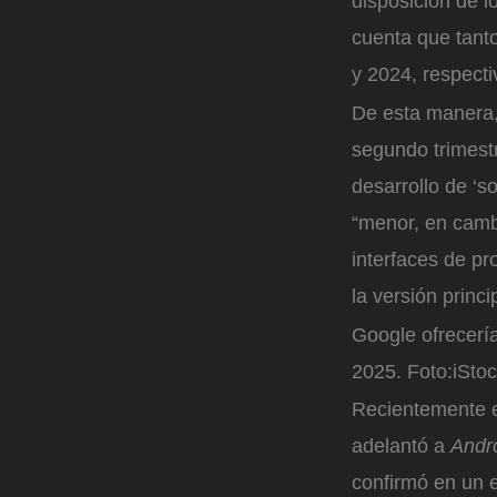
disposición de l
cuenta que tanto
y 2024, respect
De esta manera,
segundo trimestr
desarrollo de ‘s
“menor, en cambi
interfaces de pr
la versión princi
Google ofrecería
2025.
Foto:
iSto
Recientemente e
adelantó a
Andr
confirmó en un 